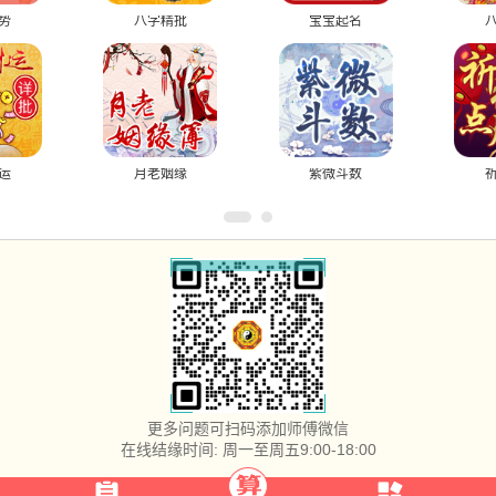
势
八字精批
宝宝起名
运
月老姻缘
紫微斗数
更多问题可扫码添加师傅微信
在线结缘时间: 周一至周五9:00-18:00