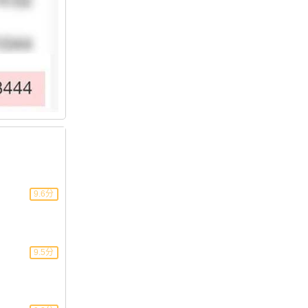
！
9.6分
9.5分